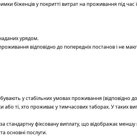
ки біженців у покритті витрат на проживання під час їх 
 наданих урядом.
 проживання відповідно до попередніх постанов і не мают
ебувають у стабільних умовах проживання (відповідно до 
и або ті, хто проживає у тимчасових таборах. У таких в
і за стандартну фіксовану виплату, що відображає меншу 
та основні послуги.