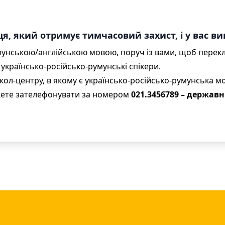
, який отримує тимчасовий захист, і у вас в
мунською/англійською мовою, поруч із вами, щоб перекл
 українсько-російсько-румунські спікери.
кол-центру, в якому є українсько-російсько-румунська м
жете зателефонувати за номером
021.3456789 – держав