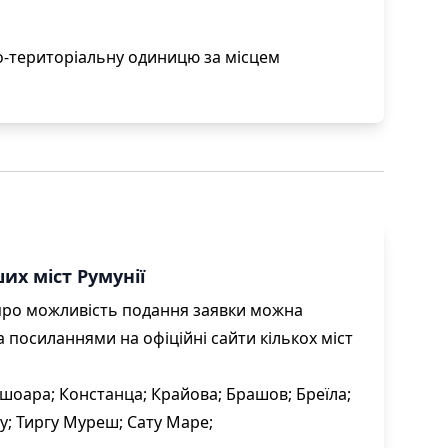
о-територіальну одиницю за місцем
их міст Румунії
про можливість подання заявки можна
 посиланнями на офіційні сайти кількох міст
ішоара;
Констанца;
Крайова;
Брашов;
Бреїла;
іу;
Тиргу Муреш;
Сату Маре;