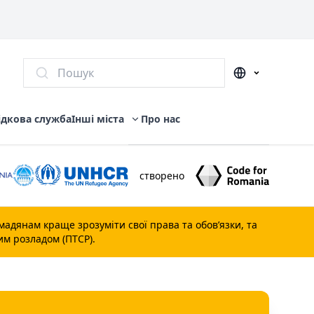
Пошук
ідкова служба
Інші міста
Про нас
створено
мадянам краще зрозуміти свої права та обов’язки, та
им розладом (ПТСР).