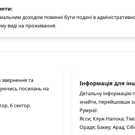
енти:
імальним доходом повинні бути подані в адміністративн
му виді на проживання.
 звернення та
Інформація для інш
муючись посилань на
Детальну інформацію 
знайти, перейшовши за
тор,
6 сектор.
Румунії:
Ясси;
Клуж-Напока;
Тім
Орадя;
Бакеу;
Арад;
Сіб