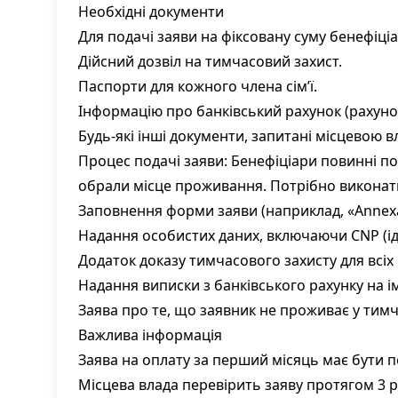
Необхідні документи
Для подачі заяви на фіксовану суму бенефіці
Дійсний дозвіл на тимчасовий захист.
Паспорти для кожного члена сім’ї.
Інформацію про банківський рахунок (рахунок
Будь-які інші документи, запитані місцевою в
Процес подачі заяви: Бенефіціари повинні под
обрали місце проживання. Потрібно виконати
Заповнення форми заяви (наприклад, «
Annex
Надання особистих даних, включаючи CNP (іде
Додаток доказу тимчасового захисту для всіх ч
Надання виписки з банківського рахунку на ім
Заява про те, що заявник не проживає у тим
Важлива інформація
Заява на оплату за перший місяць має бути 
Місцева влада перевірить заяву протягом 3 р