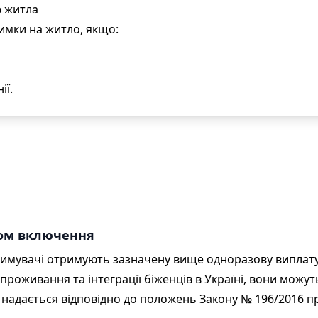
ю житла
имки на житло, якщо:
ії.
дом включення
тримувачі отримують зазначену вище одноразову виплату,
роживання та інтеграції біженців в Україні, вони можут
 надається відповідно до положень Закону № 196/2016 п