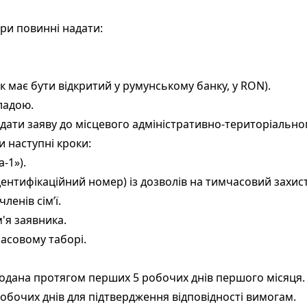
ари повинні надати:
 має бути відкритий у румунському банку, у RON).
ладою.
ати заяву до місцевого адміністративно-територіального
 наступні кроки:
a-1
»).
нтифікаційний номер) із дозволів на тимчасовий захист 
ленів сім’ї.
'я заявника.
часовому таборі.
подана протягом перших 5 робочих днів першого місяця.
обочих днів для підтвердження відповідності вимогам.