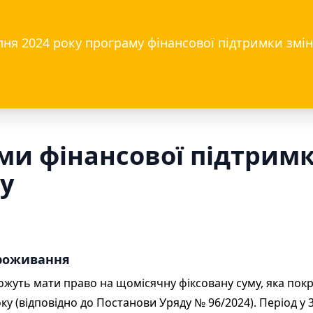
пня 2024 року програму фінансової підтримки змін
ми фінансової підтримк
у
проживання
ожуть мати право на щомісячну фіксовану суму, яка пок
у (відповідно до Постанови Уряду № 96/2024). Період у 3 