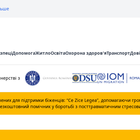
льше
зпеці
Допомога
Житло
Освіта
Охорона здоров'я
Транспорт
Дов
нерстві з
ених для підтримки біженців: “
Ce Zice Legea
”, допомагаючи гро
безкоштовний помічник у боротьбі з посттравматичним стресов