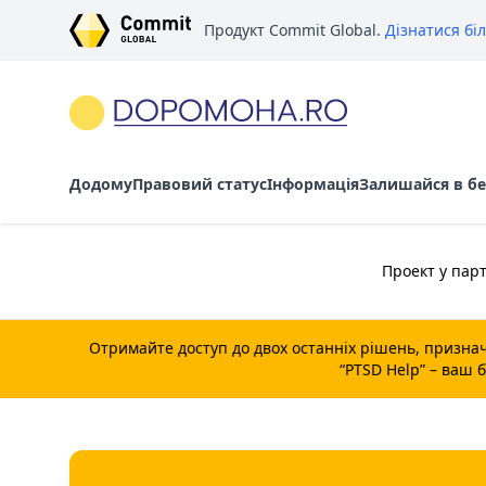
Продукт Commit Global.
Дізнатися бі
Додому
Правовий статус
Інформація
Залишайся в бе
Проект у парт
Отримайте доступ до двох останніх рішень, признач
“
PTSD Help
” – ваш 